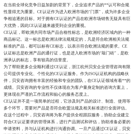
在当前全球化竞争日益加剧的背景下，企业追求产品的**认可和合规
性显得尤为重要。CE认证作为进入欧洲市场的“门票”，成为许多企业
争相追逐的目标。对于拥有CE认证的产品在欧洲市场销售无疑具有巨
大优势，因此CE认证越来越受到企业的重视。
CE认证，即欧洲共同市场产品合格性标志，是欧洲经济区域内的一种
商品标记。这一标志是欧洲法律法规规定的，凡是符合欧洲相关法规
标准的产品，都可以标有CE标志，以表示符合欧洲法规的要求。CE
认证标志是欧洲产品的通行证，也是进入欧洲市场的“敲门砖”，是欧
洲承认的标志，享有较高的信誉度。
为了帮助更多企业顺利通过CE认证，浙江杭州贝安企业管理咨询有限
公司提供专业化、个性化的CE认证服务。作为ISO认证机构的战略伙
伴，贝安咨询拥有丰富的经验和专业的团队，在CE认证领域有着**的
成绩。贝安咨询的专业性不仅体现在为客户量身定制的咨询方案上，
更体现在严谨的工作流程和贴心的服务态度上。
CE认证并不是一项简单的过程，它涉及到产品的设计、制造、使用等
多个环节，需要对产品是否符合欧盟法规及相关标准进行全面评估。
在这个过程中，贝安咨询将为客户提供全程跟踪服务，协助企业建立
符合CE认证要求的管理体系，进行产品测试和评估，协助准备必要的
申请资料，并与认证机构进行沟通协调。一旦产品通过CE认证，贝安