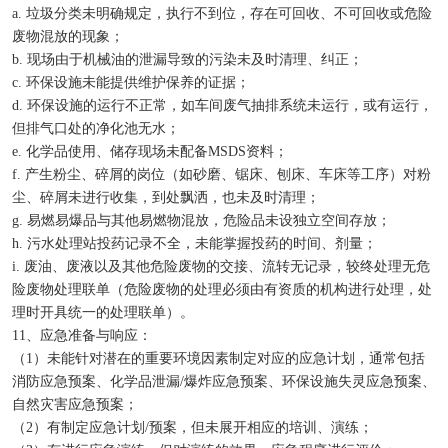
a. 垃圾分类未明确规定，执行不到位，存在可回收、不可回收或危险
废物混放的现象；
b. 现场由于机械油的泄漏导致的污染未及时清理、纠正；
c. 环保设施未能提供维护保养的证据；
d. 环保设施的运行不正常，如车间废气抽排系统未运行，或有运行，
但排气口处的净化池无水；
e. 化学品使用、储存现场未配备MSDS资料；
f. 产生粉尘、碎屑的岗位（如砂磨、锯床、刨床、车床等工序）对粉
尘、碎屑未进行收集，到处飘洒，也未及时清理；
g. 易燃易爆品与其他易燃物混放，危险品未设独立空间存放；
h. 污水处理站投药记录不全，未能掌握投药的时间、剂量；
i. 废油、废液以及其他危险废物的交接、流转无记录，较终处理无危
险废物处理联单（危险废物的处理必须由有资质的机构进行处理，处
理时开具统一的处理联单）。
11、应急准备与响应：
（1）未能针对潜在的重要环境因素制定对应的应急计划，通常包括
消防应急预案、化学品泄漏/爆炸应急预案、环保设施失灵应急预案、
自然灾害应急预案；
（2）有制定应急计划/预案，但未展开相应的培训、演练；