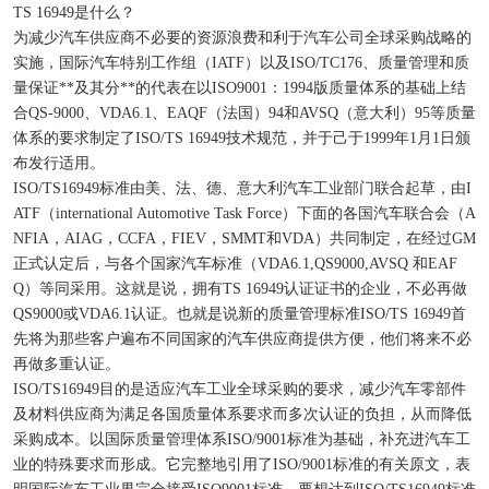
TS 16949是什么？
为减少汽车供应商不必要的资源浪费和利于汽车公司全球采购战略的
实施，国际汽车特别工作组（IATF）以及ISO/TC176、质量管理和质
量保证**及其分**的代表在以ISO9001：1994版质量体系的基础上结
合QS-9000、VDA6.1、EAQF（法国）94和AVSQ（意大利）95等质量
体系的要求制定了ISO/TS 16949技术规范，并于己于1999年1月1日颁
布发行适用。
ISO/TS16949标准由美、法、德、意大利汽车工业部门联合起草，由I
ATF（international Automotive Task Force）下面的各国汽车联合会（A
NFIA，AIAG，CCFA，FIEV，SMMT和VDA）共同制定，在经过GM
正式认定后，与各个国家汽车标准（VDA6.1,QS9000,AVSQ 和EAF
Q）等同采用。这就是说，拥有TS 16949认证证书的企业，不必再做
QS9000或VDA6.1认证。也就是说新的质量管理标准ISO/TS 16949首
先将为那些客户遍布不同国家的汽车供应商提供方便，他们将来不必
再做多重认证。
ISO/TS16949目的是适应汽车工业全球采购的要求，减少汽车零部件
及材料供应商为满足各国质量体系要求而多次认证的负担，从而降低
采购成本。以国际质量管理体系ISO/9001标准为基础，补充进汽车工
业的特殊要求而形成。它完整地引用了ISO/9001标准的有关原文，表