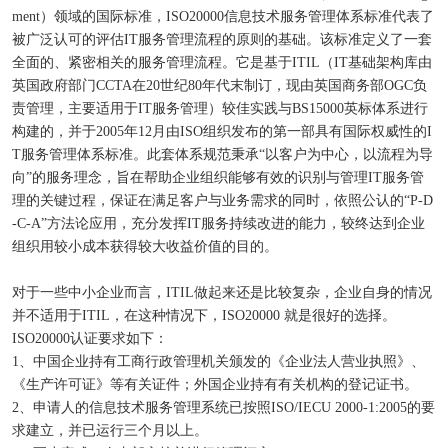
ment）领域的国际标准，ISO20000信息技术服务管理体系标准代表了
被广泛认可的评估IT服务管理流程的原则的基础。该标准定义了一套
全面的、紧密相关的服务管理流程。它是基于ITIL（IT基础架构库由
英国政府部门CCTA在20世纪80年代末制订，现由英国商务部OGC负
责管理，主要适用于IT服务管理）较佳实践与BS15000英标体系进行
构建的，并于2005年12月由ISO组织发布的第一部具有国际权威性的I
T服务管理体系标准。此套体系规范秉承“以客户为中心，以流程为导
向”的服务理念，旨在帮助企业组织能够有效的识别与管理IT服务管
理的关键过程，保证在满足客户与业务需求的同时，依照公认的“P-D
-C-A”方法论应用，充分发挥IT服务持续改进的能力，较终达到企业
组织用较小成本获得较大收益价值的目的。
对于一些中小企业而言，ITIL做起来还是比较复杂，企业自身的情况
并不适用于ITIL，在这种情况下，ISO20000 就是很好的选择。
ISO20000认证要求如下：
1、中国企业持有工商行政管理机关颁发的《企业法人营业执照》、
《生产许可证》等有关证件；外国企业持有有关机构的登记证书。
2、申请人的信息技术服务管理系统已按照ISO/IECU 2000-1:2005的要
求建立，并已运行三个月以上。